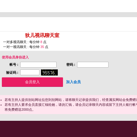
您即将进入 [
狄儿视讯聊天室
]
一对多视讯聊天 : 每分钟
8
点
一对一视讯聊天 : 每分钟
35
点
使用会员身份进入
帐号 :
密码 :
验证码 :
加入会员
若有主持人提供别站网址拉您到别网站，请将聊天记录提供我们，经查属实网站会免费赠送
若有主持人要求会员直接汇钱给她，请勿汇钱，请会员记录聊天内容或留下主持人银行帐
将免费赠送2000点。