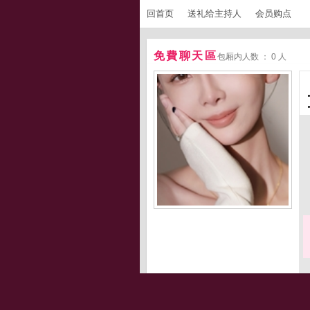
回首页
送礼给主持人
会员购点
免費聊天區
包厢内人数 ： 0 人